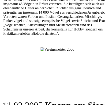
insgesamt 45 Vö­geln in Erfurt vertreten. Sie beteiligten sich auch als
ehrenamtliche Helfer an der Schau. Züchter aus ganz Deutschland
präsentierten insgesamt 14 000 Vögel aus verschiedenen Artenberei­
Vertreten waren Farben und Positur, Gesangskanarien, Mischlinge,
Finkenvögel und sonstige europäische Vögel so­wie Sittiche und Exo
„Vogelschauen, Ausstel­lungen und Meisterschaften sind das
Schaufenster unserer Arbeit, die keinesfalls nur Hobby, sondern ein
Prakti­kum erlebter Biologie dar­stellt".