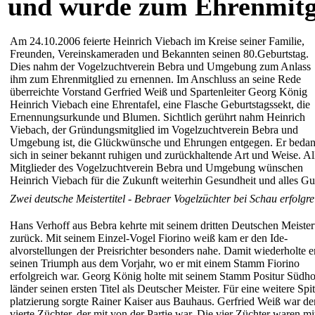
und wurde zum Ehrenmitgl
Am 24.10.2006 feierte Heinrich Viebach im Kreise seiner Familie,
Freunden, Vereinskameraden und Bekannten seinen 80.Geburtstag.
Dies nahm der Vogelzuchtverein Bebra und Umgebung zum Anlass
ihm zum Ehrenmitglied zu ernennen. Im Anschluss an seine Rede
überreichte Vorstand Gerfried Weiß und Spartenleiter Georg König
Heinrich Viebach eine Ehrentafel, eine Flasche Geburtstagssekt, die
Ernennungsurkunde und Blumen. Sichtlich gerührt nahm Heinrich
Viebach, der Gründungsmitglied im Vogelzuchtverein Bebra und
Umgebung ist, die Glückwünsche und Ehrungen entgegen. Er bedan
sich in seiner bekannt ruhigen und zurückhaltende Art und Weise. Al
Mitglieder des Vogelzuchtverein Bebra und Umgebung wünschen
Heinrich Viebach für die Zukunft weiterhin Gesundheit und alles Gu
Zwei deutsche Meistertitel - Bebraer Vogelzüchter bei Schau erfolgre
Hans Verhoff aus Bebra kehrte mit seinem dritten Deutschen Meistert
zu­rück. Mit seinem Einzel-Vogel Fiorino weiß kam er den Ide­
alvorstellungen der Preisrich­ter besonders nahe. Damit wiederholte e
seinen Triumph aus dem Vorjahr, wo er mit einem Stamm Fiorino
erfolgreich war. Georg König holte mit seinem Stamm Positur Südho
länder seinen ersten Titel als Deut­scher Meister. Für eine weitere Spi
platzierung sorgte Rainer Kaiser aus Bauhaus. Gerfried Weiß war de
vierte Züchter, der mit von der Partie war. Die vier Züchter wa­ren mi